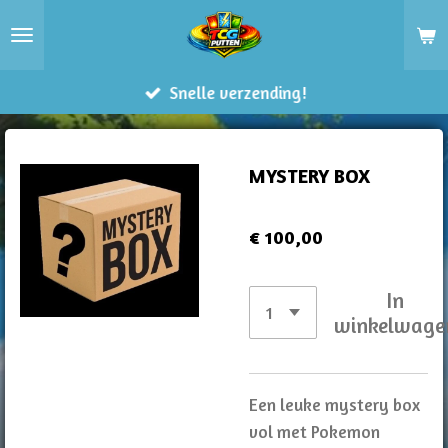
Ga
direct
naar
Snelle verzending!
de
hoofdinhoud
MYSTERY BOX
€ 100,00
In
winkelwage
Een leuke mystery box
vol met Pokemon