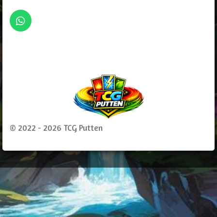
W
h
a
t
s
A
p
p
© 2022 - 2026 TCG Putten