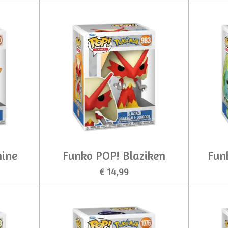
nine
Funko POP! Blaziken
Fun
€ 14,99