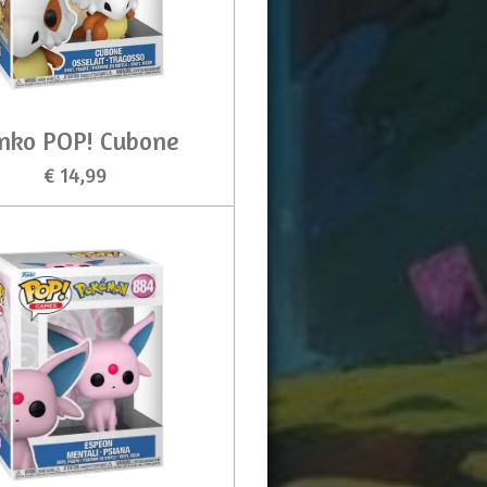
nko POP! Cubone
€ 14,99