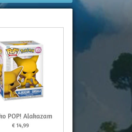
ko POP! Alakazam
€ 14,99