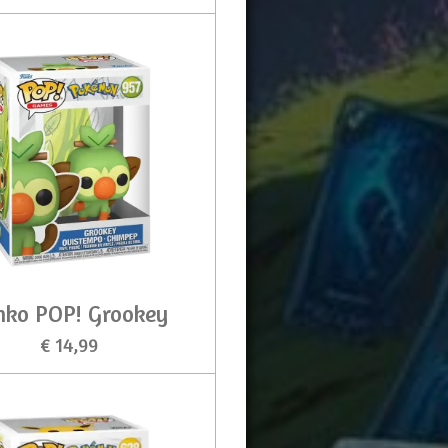
nko POP! Grookey
€ 14,99