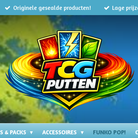
Originele gesealde producten!
Lage prijz
NS & PACKS
ACCESSOIRES
FUNKO POP!