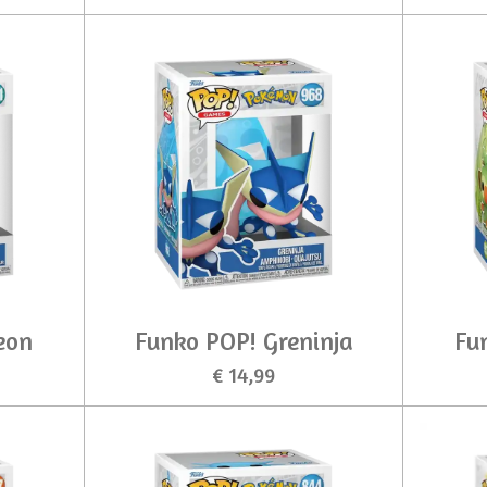
eon
Funko POP! Greninja
Fu
€ 14,99