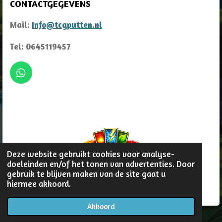
CONTACTGEGEVENS
Mail:
Info@tcgputten.nl
Tel: 0645119457
W
h
a
t
s
A
p
p
Deze website gebruikt cookies voor analyse-
doeleinden en/of het tonen van advertenties. Door
gebruik te blijven maken van de site gaat u
© 2022 - 2026 TCG Putten
hiermee akkoord.
Akkoord