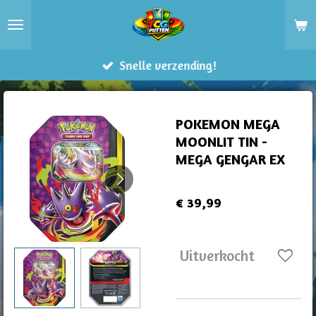
Ga
direct
naar
Snelle verzending!
de
hoofdinhoud
POKEMON MEGA
MOONLIT TIN -
MEGA GENGAR EX
€ 39,99
Uitverkocht