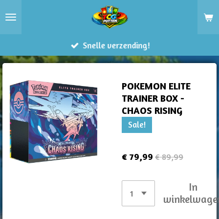
Ga
direct
naar
Snelle verzending!
de
hoofdinhoud
POKEMON ELITE
TRAINER BOX -
CHAOS RISING
Sale!
€ 79,99
€ 89,99
In
winkelwage