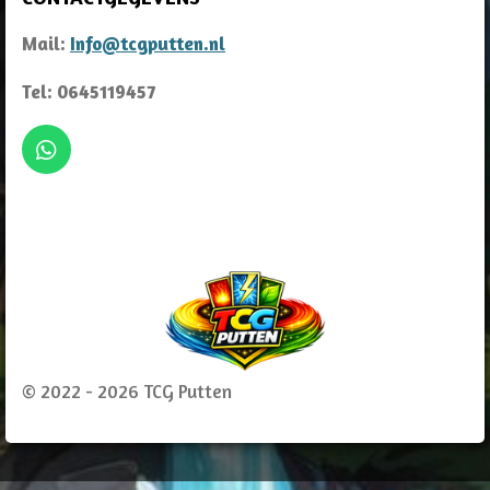
Mail:
Info@tcgputten.nl
Tel: 0645119457
W
h
a
t
s
A
p
p
© 2022 - 2026 TCG Putten