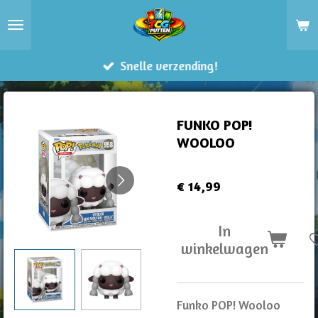
Ga
direct
naar
Snelle verzending!
de
hoofdinhoud
FUNKO POP!
WOOLOO
€ 14,99
In
winkelwagen
Funko POP! Wooloo