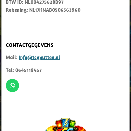
BTW ID: NL004275628B97
Rekening: NL17KNAB0506563960
CONTACTGEGEVENS
Mail:
Info@tcgputten.nl
Tel: 0645119457
W
h
a
t
s
A
p
p