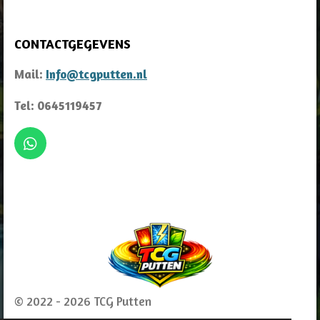
CONTACTGEGEVENS
Mail:
Info@tcgputten.nl
Tel: 0645119457
W
h
a
t
s
A
p
p
© 2022 - 2026 TCG Putten