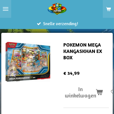
Ga
direct
naar
Snelle verzending!
de
hoofdinhoud
POKEMON MEGA
KANGASKHAN EX
BOX
€ 34,99
In
winkelwagen