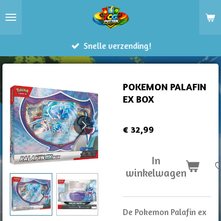
Ga
direct
naar
Snelle verzending!
de
hoofdinhoud
POKEMON PALAFIN
EX BOX
€ 32,99
In
winkelwagen
De Pokemon Palafin ex