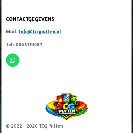
CONTACTGEGEVENS
Mail:
Info@tcgputten.nl
Tel: 0645119457
W
h
a
t
s
A
p
p
© 2022 - 2026 TCG Putten