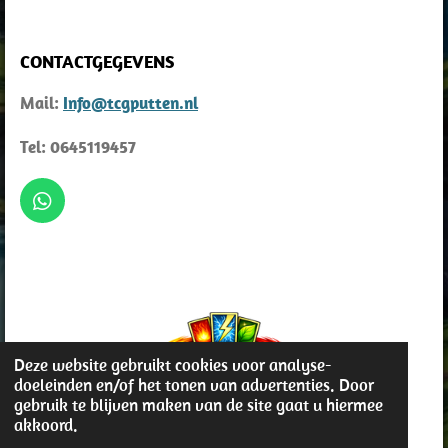
CONTACTGEGEVENS
Mail:
Info@tcgputten.nl
Tel: 0645119457
W
h
a
t
s
A
p
p
Deze website gebruikt cookies voor analyse-
doeleinden en/of het tonen van advertenties. Door
gebruik te blijven maken van de site gaat u hiermee
© 2022 - 2026 TCG Putten
akkoord.