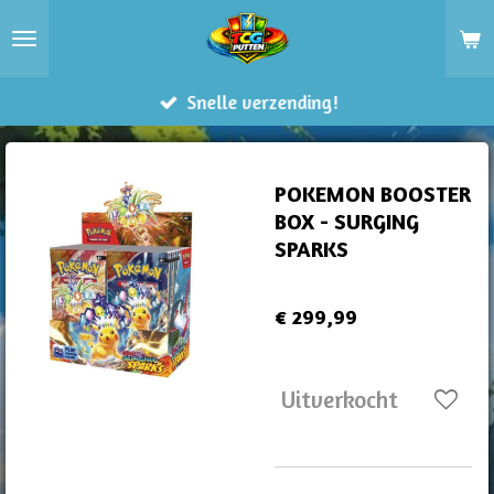
Ga
direct
naar
Snelle verzending!
de
hoofdinhoud
POKEMON BOOSTER
BOX - SURGING
SPARKS
€ 299,99
Uitverkocht