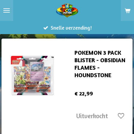
Ga
direct
naar
Snelle verzending!
de
hoofdinhoud
POKEMON 3 PACK
BLISTER - OBSIDIAN
FLAMES -
HOUNDSTONE
€ 22,99
Uitverkocht