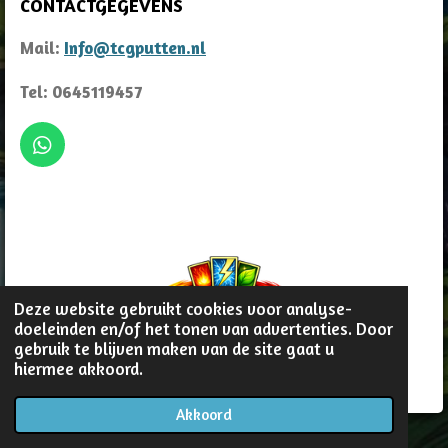
CONTACTGEGEVENS
Mail:
Info@tcgputten.nl
Tel: 0645119457
W
h
a
t
s
A
p
p
Deze website gebruikt cookies voor analyse-
doeleinden en/of het tonen van advertenties. Door
gebruik te blijven maken van de site gaat u
© 2022 - 2026 TCG Putten
hiermee akkoord.
Akkoord