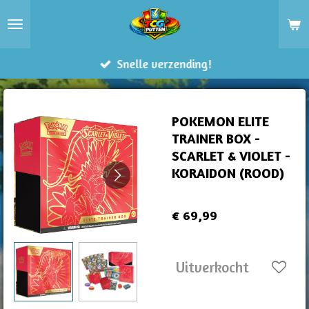
Ga
direct
naar
Snelle verzending!
de
hoofdinhoud
POKEMON ELITE
TRAINER BOX -
SCARLET & VIOLET -
KORAIDON (ROOD)
€ 69,99
Uitverkocht