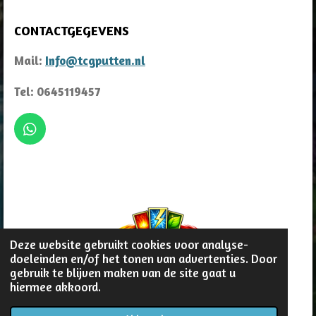
CONTACTGEGEVENS
Mail:
Info@tcgputten.nl
Tel: 0645119457
W
h
a
t
s
A
p
p
Deze website gebruikt cookies voor analyse-
doeleinden en/of het tonen van advertenties. Door
gebruik te blijven maken van de site gaat u
© 2022 - 2026 TCG Putten
hiermee akkoord.